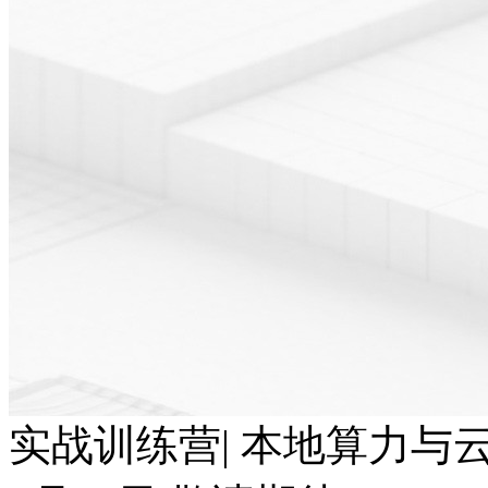
实战训练营| 本地算力与云端T