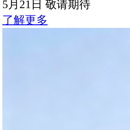
5月21日 敬请期待
了解更多