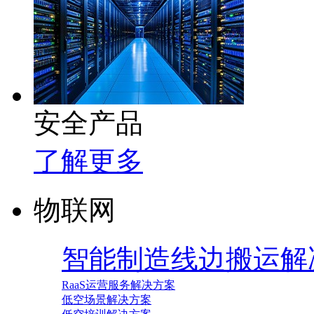
安全产品
了解更多
物联网
智能制造线边搬运解
RaaS运营服务解决方案
低空场景解决方案