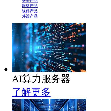
安全产品
网络产品
软件产品
外设产品
AI算力服务器
了解更多