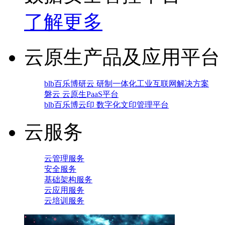
了解更多
云原生产品及应用平台
blb百乐博研云 研制一体化工业互联网解决方案
磐云 云原生PaaS平台
blb百乐博云印 数字化文印管理平台
云服务
云管理服务
安全服务
基础架构服务
云应用服务
云培训服务