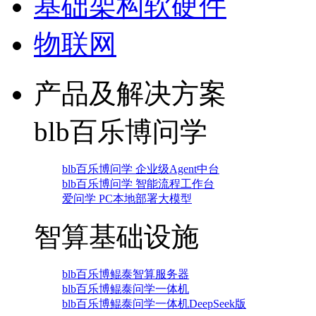
基础架构软硬件
物联网
产品及解决方案
blb百乐博问学
blb百乐博问学 企业级Agent中台
blb百乐博问学 智能流程工作台
爱问学 PC本地部署大模型
智算基础设施
blb百乐博鲲泰智算服务器
blb百乐博鲲泰问学一体机
blb百乐博鲲泰问学一体机DeepSeek版