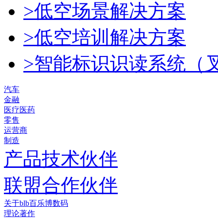
>低空场景解决方案
>低空培训解决方案
>智能标识识读系统（
汽车
金融
医疗医药
零售
运营商
制造
产品技术伙伴
联盟合作伙伴
关于blb百乐博数码
理论著作