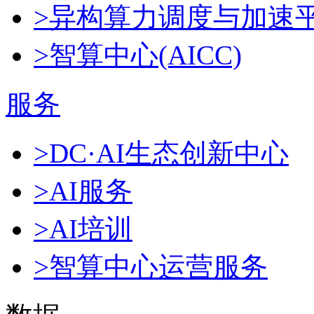
>异构算力调度与加速
>智算中心(AICC)
服务
>DC·AI生态创新中心
>AI服务
>AI培训
>智算中心运营服务