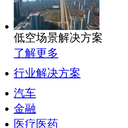
低空场景解决方案
了解更多
行业解决方案
汽车
金融
医疗医药