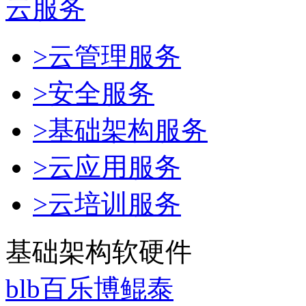
云服务
>云管理服务
>安全服务
>基础架构服务
>云应用服务
>云培训服务
基础架构软硬件
blb百乐博鲲泰