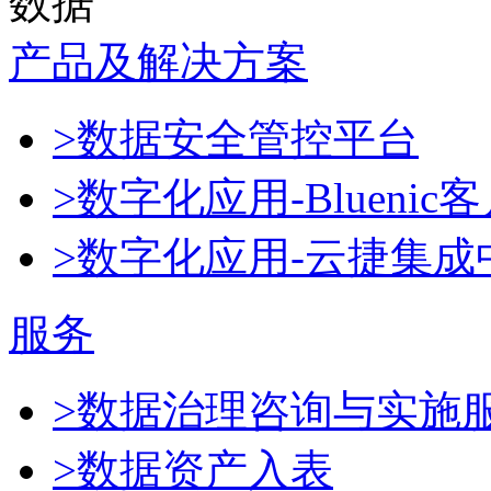
数据
产品及解决方案
>数据安全管控平台
>数字化应用-Blueni
>数字化应用-云捷集成
服务
>数据治理咨询与实施
>数据资产入表